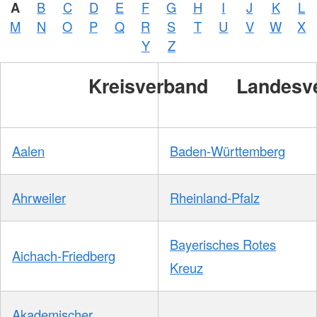
A
B
C
D
E
F
G
H
I
J
K
L
M
N
O
P
Q
R
S
T
U
V
W
X
Y
Z
Kreisverband
Landesv
Aalen
Baden-Württemberg
Ahrweiler
Rheinland-Pfalz
Bayerisches Rotes
Aichach-Friedberg
Kreuz
Akademischer