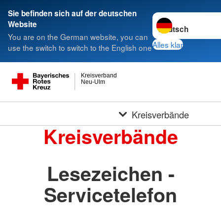
Sie befinden sich auf der deutschen
Sprache wechseln 
Website
You are on the German website, you can
Alles klar
use the switch to switch to the English one
Kreisverband
Neu-Ulm
Kreisverbände
Kreisverbände
Lesezeichen -
Servicetelefon