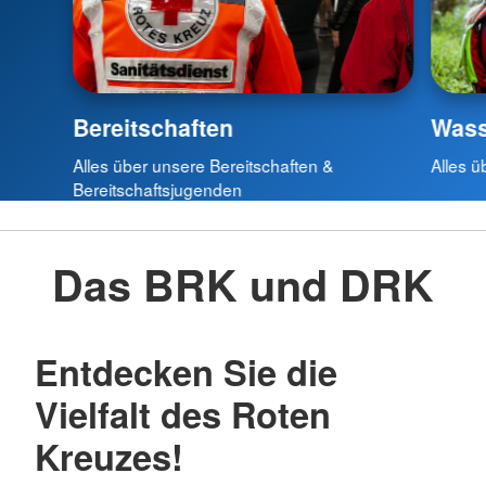
Bereitschaften
Wass
Alles über unsere Bereitschaften &
Alles 
Bereitschaftsjugenden
Das BRK und DRK
Entdecken Sie die
Vielfalt des Roten
Kreuzes!