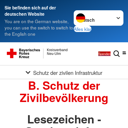
Sie befinden sich auf der
Sprache wechseln zu
deutschen Website
You are on the German website,
you can use the switch to switch to
Alles klar
the English one
Kreisverband
Spenden
Neu-Ulm
Schutz der zivilen Infrastruktur
B. Schutz der
Zivilbevölkerung
Lesezeichen -