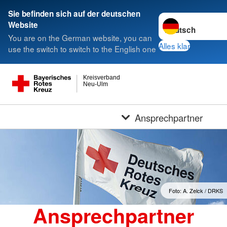
Sie befinden sich auf der deutschen
Sprache wechseln 
Website
You are on the German website, you can
Alles klar
use the switch to switch to the English one
Kreisverband
Neu-Ulm
Ansprechpartner
Foto: A. Zelck / DRKS
Ansprechpartner