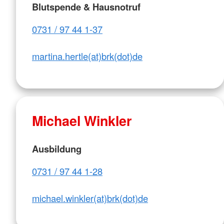
Blutspende & Hausnotruf
0731 / 97 44 1-37
martina.hertle(at)brk(dot)de
Michael Winkler
Ausbildung
0731 / 97 44 1-28
michael.winkler(at)brk(dot)de