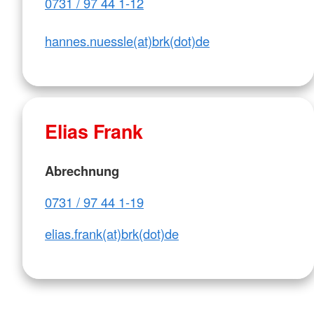
0731 / 97 44 1-12
hannes.nuessle(at)brk(dot)de
Elias Frank
Abrechnung
0731 / 97 44 1-19
elias.frank(at)brk(dot)de