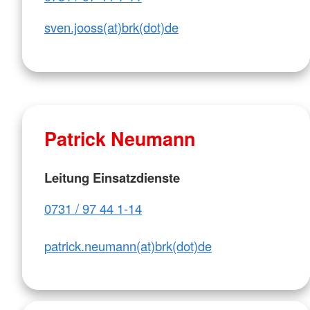
sven.jooss(at)brk(dot)de
Patrick Neumann
Leitung Einsatzdienste
0731 / 97 44 1-14
patrick.neumann(at)brk(dot)de