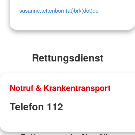
susanne.tettenborn(at)brk(dot)de
Rettungsdienst
Notruf & Krankentransport
Telefon 112