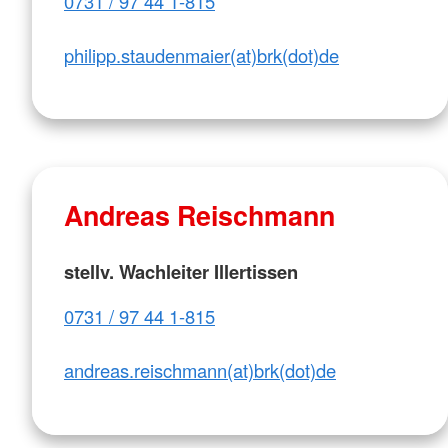
0731 / 97 44 1-815
philipp.staudenmaier(at)brk(dot)de
Andreas Reischmann
stellv. Wachleiter Illertissen
0731 / 97 44 1-815
andreas.reischmann(at)brk(dot)de