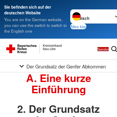
Sie befinden sich auf der
Sprache wechseln zu
deutschen Website
You are on the German website,
you can use the switch to switch to
Alles klar
the English one
Kreisverband
Spenden
Neu-Ulm
Der Grundsatz der Genfer Abkommen
A. Eine kurze
Einführung
2. Der Grundsatz