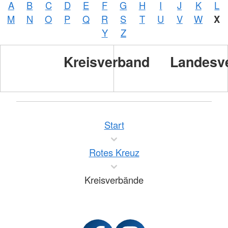
A
B
C
D
E
F
G
H
I
J
K
L
M
N
O
P
Q
R
S
T
U
V
W
X
Y
Z
Kreisverband
Landesv
Start
Rotes Kreuz
Kreisverbände