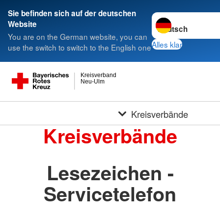
Sie befinden sich auf der deutschen
Sprache wechseln 
Website
You are on the German website, you can
Alles klar
use the switch to switch to the English one
Kreisverband
Neu-Ulm
Kreisverbände
Kreisverbände
Lesezeichen -
Servicetelefon