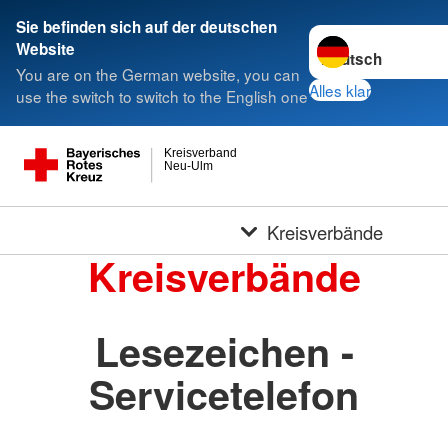
Sie befinden sich auf der deutschen
Sprache wechseln 
Website
You are on the German website, you can
Alles klar
use the switch to switch to the English one
Kreisverband
Neu-Ulm
Kreisverbände
Kreisverbände
Lesezeichen -
Servicetelefon