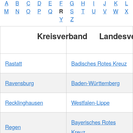
A
B
C
D
E
F
G
H
I
J
K
L
M
N
O
P
Q
R
S
T
U
V
W
X
Y
Z
Kreisverband
Landesv
Rastatt
Badisches Rotes Kreuz
Ravensburg
Baden-Württemberg
Recklinghausen
Westfalen-Lippe
Bayerisches Rotes
Regen
Kreuz