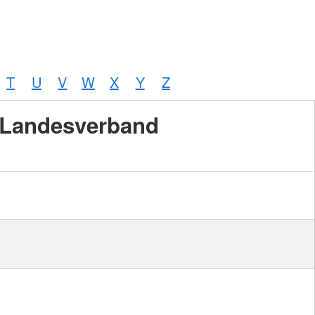
T
U
V
W
X
Y
Z
Landesverband