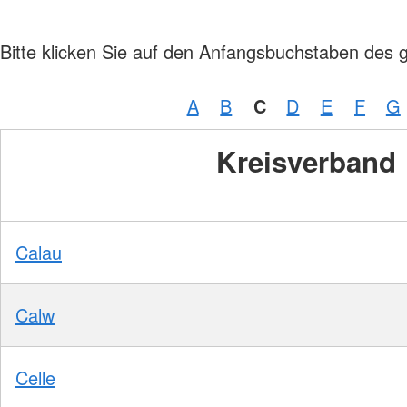
Bitte klicken Sie auf den Anfangsbuchstaben des 
A
B
C
D
E
F
G
Kreisverband
Calau
Calw
Celle