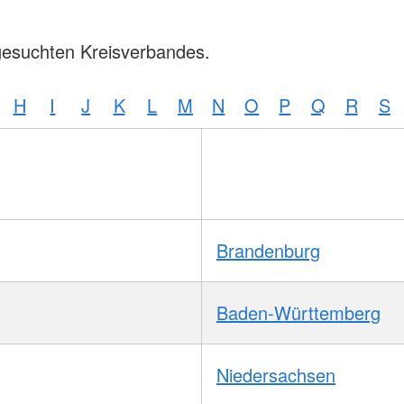
gesuchten Kreisverbandes.
H
I
J
K
L
M
N
O
P
Q
R
S
Brandenburg
Baden-Württemberg
Niedersachsen