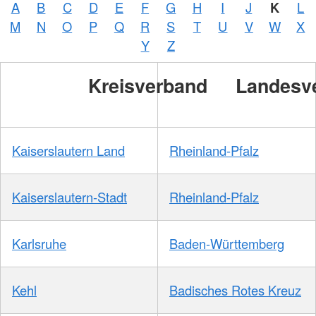
A
B
C
D
E
F
G
H
I
J
K
L
M
N
O
P
Q
R
S
T
U
V
W
X
Y
Z
Kreisverband
Landesv
Kaiserslautern Land
Rheinland-Pfalz
Kaiserslautern-Stadt
Rheinland-Pfalz
Karlsruhe
Baden-Württemberg
Kehl
Badisches Rotes Kreuz