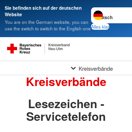
Sie befinden sich auf der deutschen
Sprache wechseln 
Website
You are on the German website, you can
Alles klar
use the switch to switch to the English one
Kreisverband
Neu-Ulm
Kreisverbände
Kreisverbände
Lesezeichen -
Servicetelefon