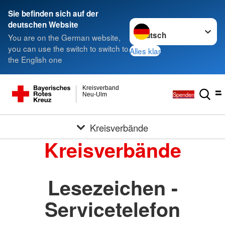
Sie befinden sich auf der
Sprache wechseln zu
deutschen Website
You are on the German website,
you can use the switch to switch to
Alles klar
the English one
Kreisverband
Spenden
Neu-Ulm
Kreisverbände
Kreisverbände
Lesezeichen -
Servicetelefon