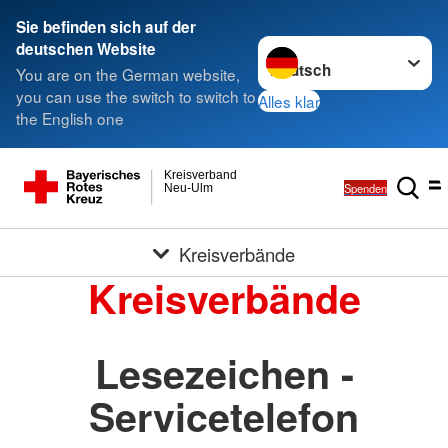
Sie befinden sich auf der
Sprache wechseln zu
deutschen Website
You are on the German website,
you can use the switch to switch to
Alles klar
the English one
Kreisverband
Spenden
Neu-Ulm
Kreisverbände
Kreisverbände
Lesezeichen -
Servicetelefon