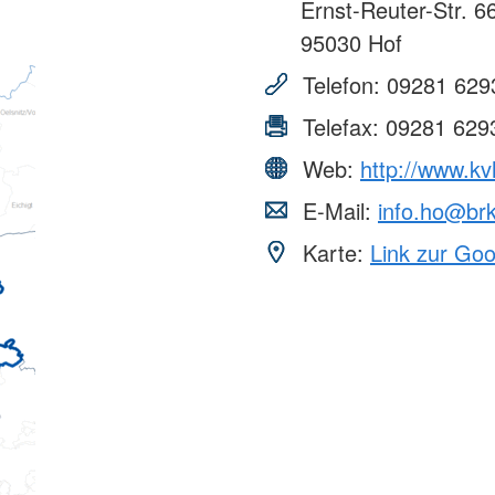
Ernst-Reuter-Str. 6
95030
Hof
Telefon:
09281 629
Telefax:
09281 629
Web:
http://www.kv
E-Mail:
info.ho@br
Karte:
Link zur Go