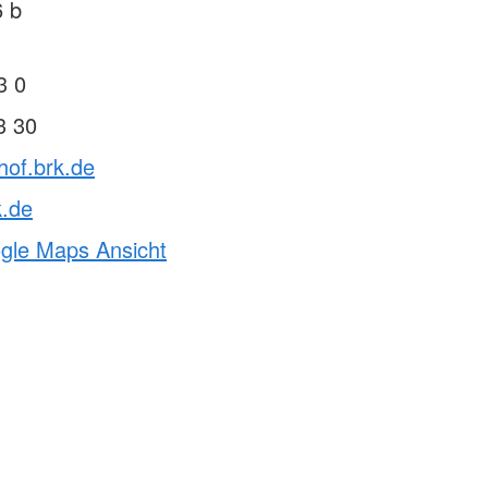
6 b
3 0
3 30
hof.brk.de
k.de
ogle Maps Ansicht