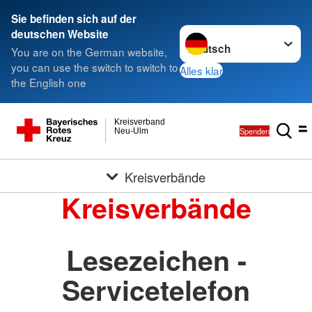
Sie befinden sich auf der
Sprache wechseln zu
deutschen Website
You are on the German website,
you can use the switch to switch to
Alles klar
the English one
Kreisverband
Spenden
Neu-Ulm
Kreisverbände
Kreisverbände
Lesezeichen -
Servicetelefon