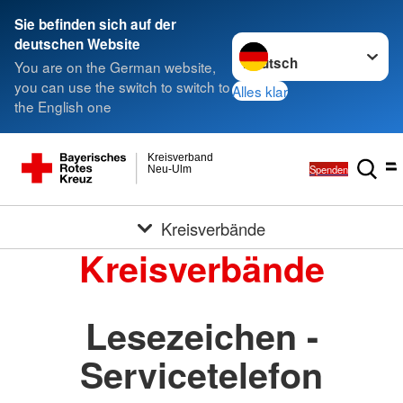
Sie befinden sich auf der
Sprache wechseln zu
deutschen Website
You are on the German website,
you can use the switch to switch to
Alles klar
the English one
Kreisverband
Spenden
Neu-Ulm
Kreisverbände
Kreisverbände
Lesezeichen -
Servicetelefon