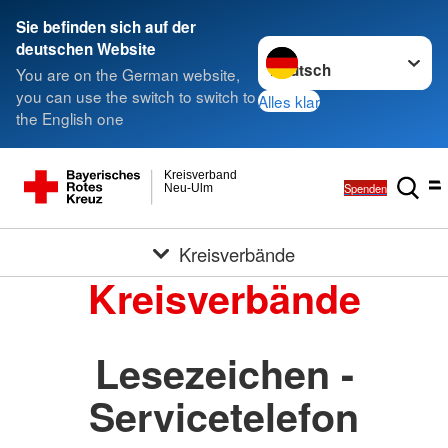
Sie befinden sich auf der
Sprache wechseln zu
deutschen Website
You are on the German website,
you can use the switch to switch to
Alles klar
the English one
Kreisverband
Spenden
Neu-Ulm
Kreisverbände
Kreisverbände
Lesezeichen -
Servicetelefon