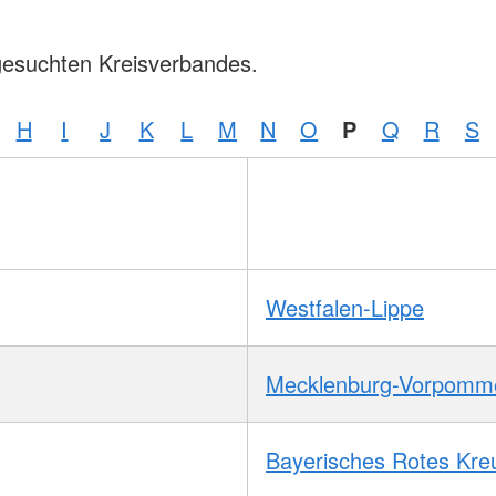
gesuchten Kreisverbandes.
H
I
J
K
L
M
N
O
P
Q
R
S
Westfalen-Lippe
Mecklenburg-Vorpomm
Bayerisches Rotes Kre