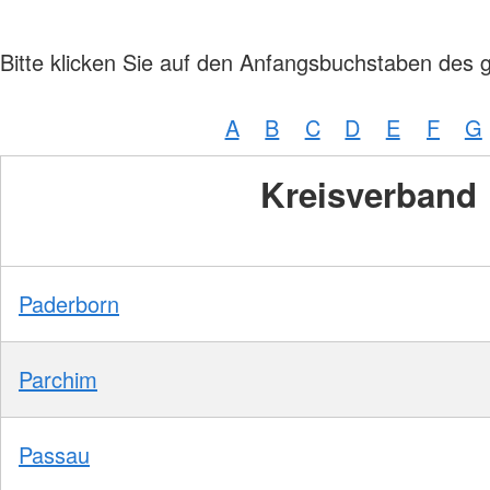
Bitte klicken Sie auf den Anfangsbuchstaben des 
A
B
C
D
E
F
G
Kreisverband
Paderborn
Parchim
Passau