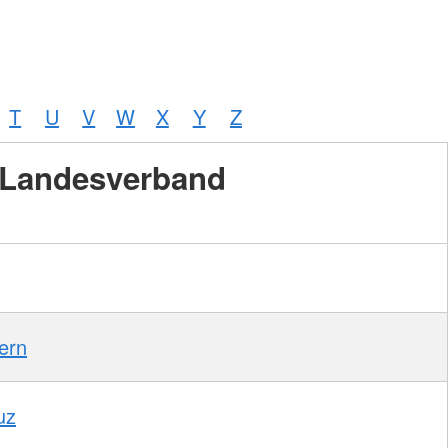
T
U
V
W
X
Y
Z
Landesverband
ern
uz