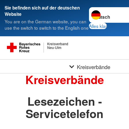
Sie befinden sich auf der deutschen
Sprache wechseln 
Website
You are on the German website, you can
Alles klar
use the switch to switch to the English one
Kreisverband
Neu-Ulm
Kreisverbände
Kreisverbände
Lesezeichen -
Servicetelefon