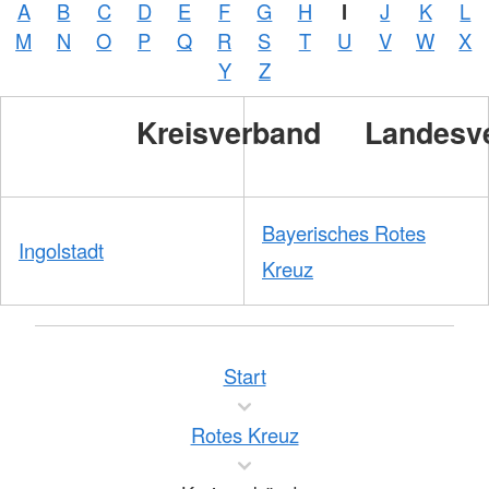
A
B
C
D
E
F
G
H
I
J
K
L
M
N
O
P
Q
R
S
T
U
V
W
X
Y
Z
Kreisverband
Landesv
Bayerisches Rotes
Ingolstadt
Kreuz
Start
Rotes Kreuz