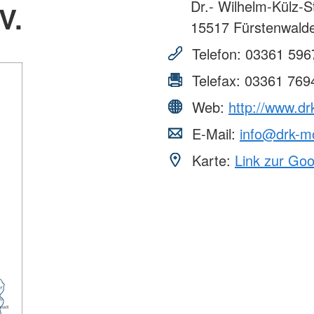
Dr.- Wilhelm-Külz-St
V.
15517
Fürstenwald
Telefon:
03361 596
Telefax:
03361 769
Web:
http://www.d
E-Mail:
info@drk-m
Karte:
Link zur Go