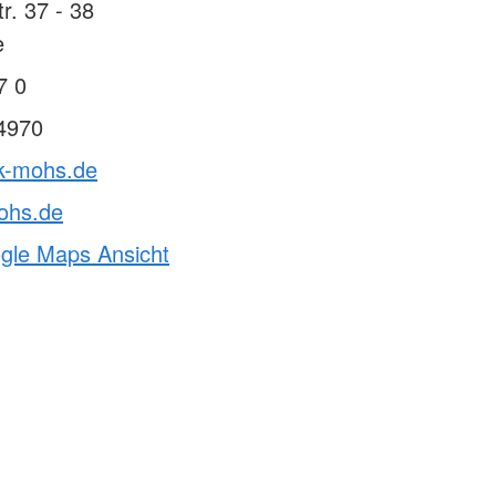
r. 37 - 38
e
7 0
4970
rk-mohs.de
ohs.de
ogle Maps Ansicht