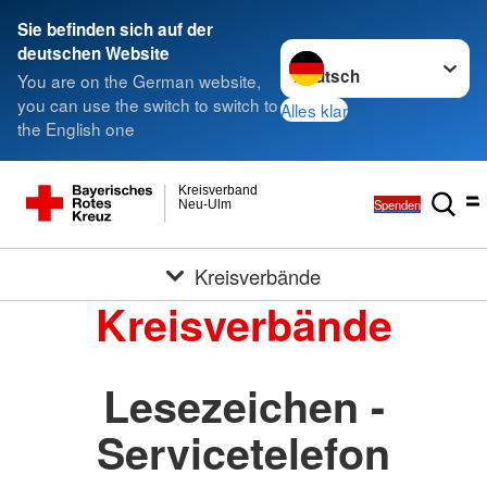
Sie befinden sich auf der
Sprache wechseln zu
deutschen Website
You are on the German website,
you can use the switch to switch to
Alles klar
the English one
Kreisverband
Spenden
Neu-Ulm
Kreisverbände
Kreisverbände
Lesezeichen -
Servicetelefon