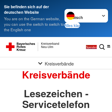
Sie befinden sich auf der
Sprache wechseln zu
deutschen Website
You are on the German website,
you can use the switch to switch to
Alles klar
the English one
Kreisverband
Spenden
Neu-Ulm
Kreisverbände
Kreisverbände
Lesezeichen -
Servicetelefon