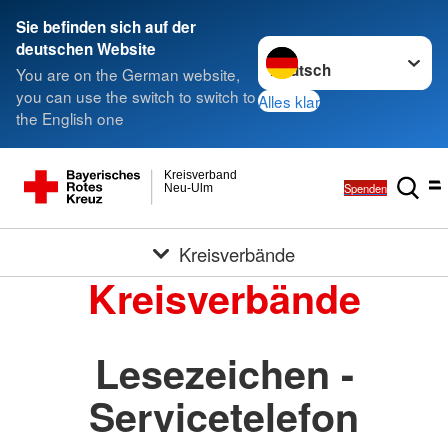
Sie befinden sich auf der
Sprache wechseln zu
deutschen Website
You are on the German website,
you can use the switch to switch to
Alles klar
the English one
Kreisverband
Spenden
Neu-Ulm
Kreisverbände
Kreisverbände
Lesezeichen -
Servicetelefon