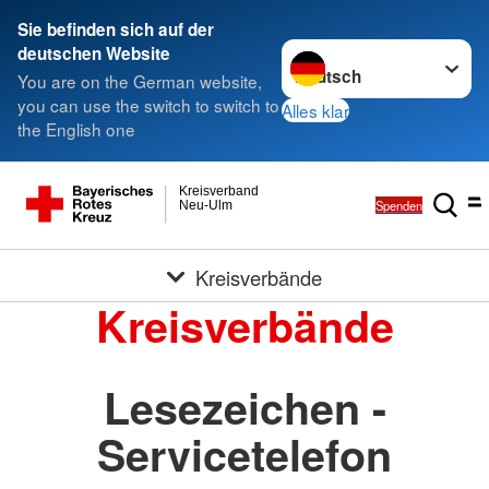
Sie befinden sich auf der
Sprache wechseln zu
deutschen Website
You are on the German website,
you can use the switch to switch to
Alles klar
the English one
Kreisverband
Spenden
Neu-Ulm
Kreisverbände
Kreisverbände
Lesezeichen -
Servicetelefon