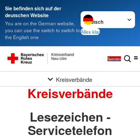
Sie befinden sich auf der
Sprache wechseln zu
deutschen Website
You are on the German website,
you can use the switch to switch to
Alles klar
the English one
Kreisverband
Spenden
Neu-Ulm
Kreisverbände
Kreisverbände
Lesezeichen -
Servicetelefon